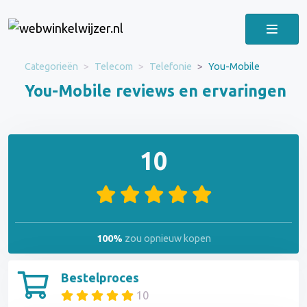
Categorieën
Telecom
Telefonie
You-Mobile
You-Mobile reviews en ervaringen
10
100%
zou opnieuw kopen
Bestelproces
10