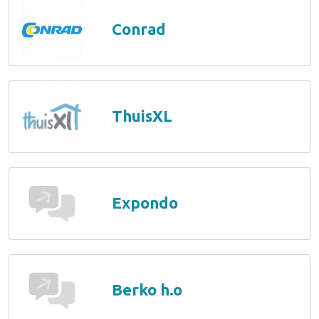
Conrad
ThuisXL
Expondo
Berko h.o