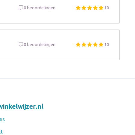
0 beoordelingen
10
0 beoordelingen
10
inkelwijzer.nl
ns
ct