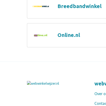
Breedbandwinkel
Online.nl
webw
Over o
Conta