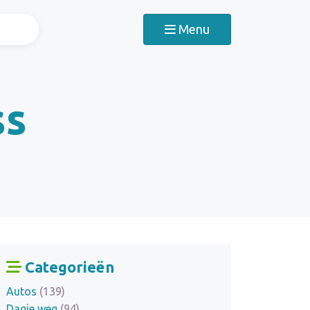
Menu
ss
Categorieën
Autos
(139)
Dagje weg
(94)