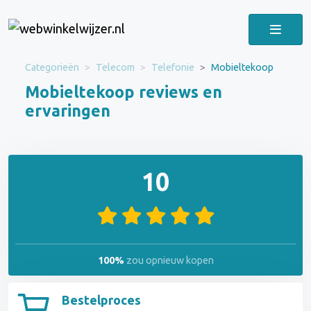
Categorieën
Telecom
Telefonie
Mobieltekoop
Mobieltekoop reviews en
ervaringen
10
100%
zou opnieuw kopen
Bestelproces