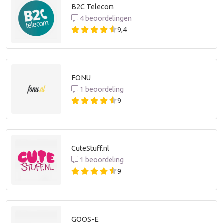
B2C Telecom
4 beoordelingen
9,4
FONU
1 beoordeling
9
CuteStuff.nl
1 beoordeling
9
GOOS-E