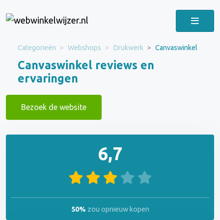
Categorieën
Webshops
Drukwerk
Canvaswinkel
Canvaswinkel reviews en
ervaringen
Bezoek de website
6,7
50%
zou opnieuw kopen