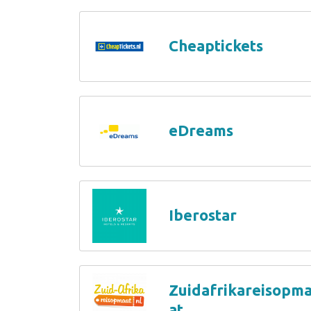
Cheaptickets
eDreams
Iberostar
Zuidafrikareisopm
at