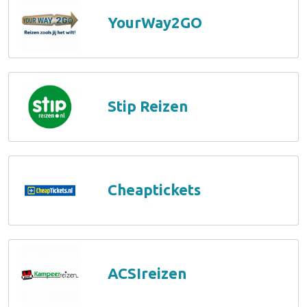
YourWay2GO
Stip Reizen
Cheaptickets
ACSIreizen