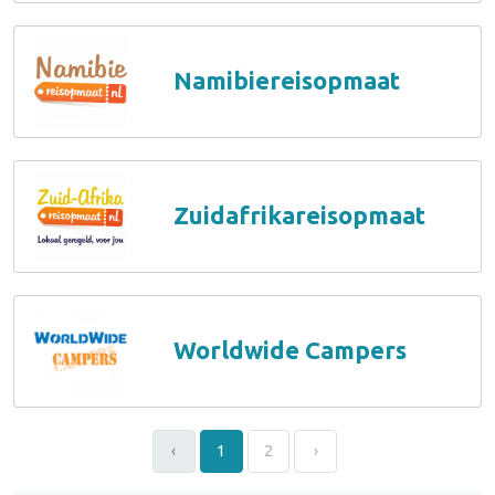
Namibiereisopmaat
Zuidafrikareisopmaat
Worldwide Campers
‹
1
2
›