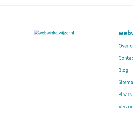
webw
Over o
Conta
Blog
Sitem
Plaats
Verzo