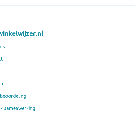
inkelwijzer.nl
ns
ct
ap
 beoordeling
ek samenwerking