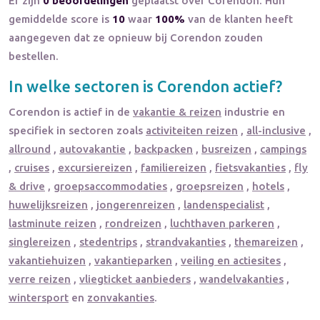
Er zijn
0 beoordelingen
geplaatst over Corendon. Hun
gemiddelde score is
10
waar
100%
van de klanten heeft
aangegeven dat ze opnieuw bij Corendon zouden
bestellen.
In welke sectoren is
Corendon
actief?
Corendon
is actief in de
vakantie & reizen
industrie en
specifiek in sectoren zoals
activiteiten reizen
,
all-inclusive
,
allround
,
autovakantie
,
backpacken
,
busreizen
,
campings
,
cruises
,
excursiereizen
,
familiereizen
,
fietsvakanties
,
fly
& drive
,
groepsaccommodaties
,
groepsreizen
,
hotels
,
huwelijksreizen
,
jongerenreizen
,
landenspecialist
,
lastminute reizen
,
rondreizen
,
luchthaven parkeren
,
singlereizen
,
stedentrips
,
strandvakanties
,
themareizen
,
vakantiehuizen
,
vakantieparken
,
veiling en actiesites
,
verre reizen
,
vliegticket aanbieders
,
wandelvakanties
,
wintersport
en
zonvakanties
.