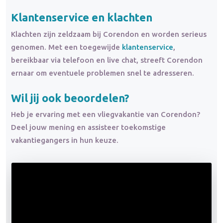
Klantenservice en
klachten
Klachten zijn zeldzaam bij Corendon en worden serieus
genomen. Met een toegewijde
klantenservice
,
bereikbaar via telefoon en live chat, streeft Corendon
ernaar om eventuele problemen snel te adresseren.
Wil jij ook beoordelen?
Heb je ervaring met een vliegvakantie van Corendon?
Deel jouw mening en assisteer toekomstige
vakantiegangers in hun keuze.