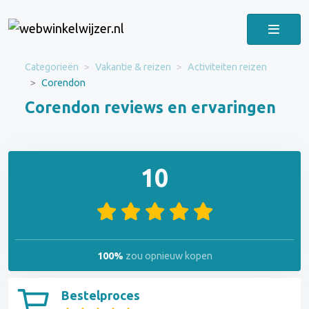
Categorieën
Vakantie & reizen
Activiteiten reizen
Corendon
Corendon reviews en ervaringen
10
100%
zou opnieuw kopen
Bestelproces