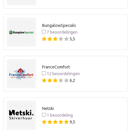
BungalowSpecials
7 beoordelingen
5,5
FranceComfort
12 beoordelingen
6,2
Netski
1 beoordeling
9,5