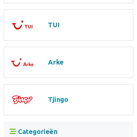
TUI
Arke
Tjingo
Categorieën