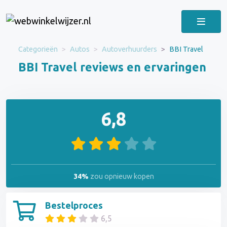
Categorieën
Autos
Autoverhuurders
BBI Travel
BBI Travel reviews en ervaringen
6,8
34%
zou opnieuw kopen
Bestelproces
6,5