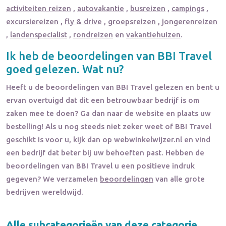
activiteiten reizen
,
autovakantie
,
busreizen
,
campings
,
excursiereizen
,
fly & drive
,
groepsreizen
,
jongerenreizen
,
landenspecialist
,
rondreizen
en
vakantiehuizen
.
Ik heb de beoordelingen van
BBI Travel
goed gelezen. Wat nu?
Heeft u de beoordelingen van
BBI Travel
gelezen en bent u
ervan overtuigd dat dit een betrouwbaar bedrijf is om
zaken mee te doen? Ga dan naar de website en plaats uw
bestelling! Als u nog steeds niet zeker weet of
BBI Travel
geschikt is voor u, kijk dan op webwinkelwijzer.nl en vind
een bedrijf dat beter bij uw behoeften past. Hebben de
beoordelingen van
BBI Travel
u een positieve indruk
gegeven? We verzamelen
beoordelingen
van alle grote
bedrijven wereldwijd.
Alle subcategorieën van deze categorie