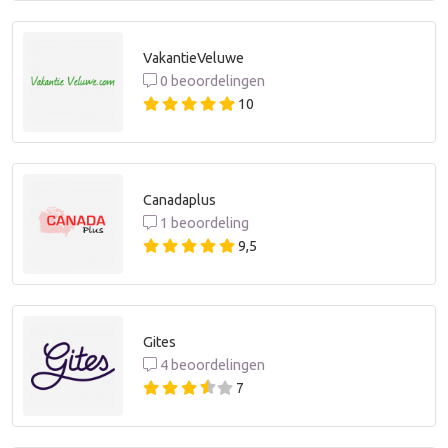
VakantieVeluwe
0 beoordelingen
10
Canadaplus
1 beoordeling
9,5
Gites
4 beoordelingen
7