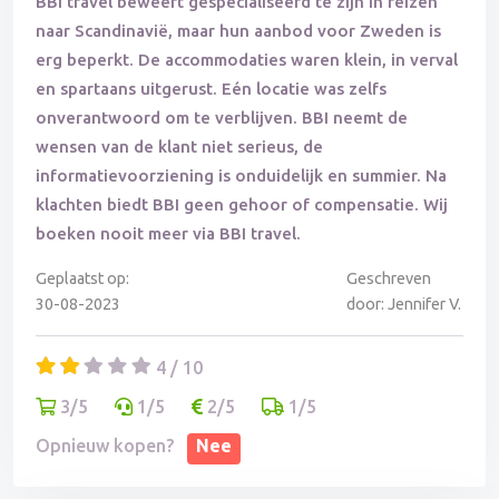
BBI travel beweert gespecialiseerd te zijn in reizen
naar Scandinavië, maar hun aanbod voor Zweden is
erg beperkt. De accommodaties waren klein, in verval
en spartaans uitgerust. Eén locatie was zelfs
onverantwoord om te verblijven. BBI neemt de
wensen van de klant niet serieus, de
informatievoorziening is onduidelijk en summier. Na
klachten biedt BBI geen gehoor of compensatie. Wij
boeken nooit meer via BBI travel.
Geplaatst op:
Geschreven
30-08-2023
door: Jennifer V.
4 / 10
3/5
1/5
2/5
1/5
Opnieuw kopen?
Nee