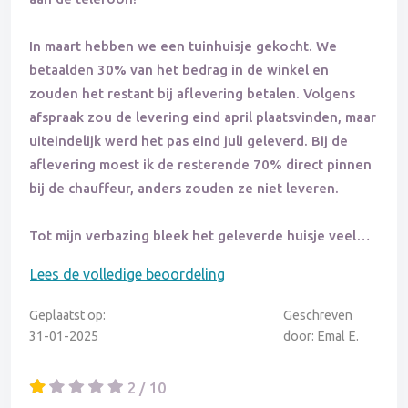
vaste klant worden.
In maart hebben we een tuinhuisje gekocht. We
betaalden 30% van het bedrag in de winkel en
Ik voel heel sterk de neiging om anderen te
zouden het restant bij aflevering betalen. Volgens
waarschuwen: ga met dit bedrijf niet in zee.
afspraak zou de levering eind april plaatsvinden, maar
uiteindelijk werd het pas eind juli geleverd. Bij de
aflevering moest ik de resterende 70% direct pinnen
bij de chauffeur, anders zouden ze niet leveren.
Tot mijn verbazing bleek het geleverde huisje veel
kleiner te zijn en een ander model dan besteld. Na
Lees de volledige beoordeling
meerdere telefoontjes en veel moeite om de juiste
persoon te spreken, kreeg ik te horen dat het
Geplaatst op:
Geschreven
bestelde model niet meer beschikbaar was. Als ik het
31-01-2025
door: Emal E.
huisje wilde retourneren, moest ik zelf de
transportkosten betalen, en een compensatie boden
2 / 10
ze niet aan. De aanpassing heeft mij €700 gekost, en