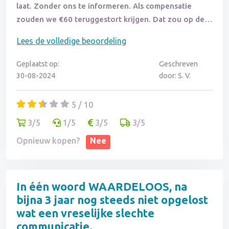
laat. Zonder ons te informeren. Als compensatie
zouden we €60 teruggestort krijgen. Dat zou op de
donderdag na de levering gebeuren want dan worden
Lees de volledige beoordeling
alle betalen in een keer verwerkt werd ons verteld.
Zoals ik al verwacht had stond het geld een dag later
Geplaatst op:
Geschreven
nog niet op onze rekening. Ik heb telefonisch contact
30-08-2024
door: S. V.
opgenomen met Fonteyn hierover en nu wordt het
bedrag volgende week donderdag overgemaakt. Ik
5 / 10
snap niet dat je met zo'n bedrijf op deze manier om
3/5
1/5
3/5
3/5
gaat met een klant die een klacht heeft!!
Dan wil ik ook nog even kwijt dat de levering tot aan
Opnieuw kopen?
Nee
de voordeur is. Daarna moet je het zelf uitzoeken.
Prima, maar laat dat tijdens de verkoop even weten.
In één woord WAARDELOOS, na
bijna 3 jaar nog steeds niet opgelost
wat een vreselijke slechte
communicatie.