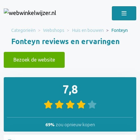
Categorieën
Webshops
Huis en bouwen
Fonteyn
Fonteyn reviews en ervaringen
Bezoek de website
7,8
69%
zou opnieuw kopen