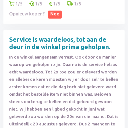
1/5
1/5
1/5
1/5
na veel gedoe hebben ze slechts €200
gecompenseerd.
Opnieuw kopen?
Nee
Tot overmaat van ramp ontvang ik nu e-mails van
incassobureau Collect4U namens Fontayne, waarin
Service is waardeloos, tot aan de
staat dat ik nog €296 moet betalen. Hoe en waarom
deur in de winkel prima geholpen.
dit bedrag is ontstaan, kan niemand mij uitleggen,
In de winkel aangenaam verrast. Ook door de manier
maar ze blijven aandringen op betaling.
waarop we geholpen zijn. Daarna is de service helaas
echt waardeloos. Tot 2x toe zou er geleverd worden
Dit is een uiterst onprofessioneel bedrijf met
en allebei de keren moesten wij er door zelf te bellen
onvriendelijk en onwetend personeel. Er is geen
achter komen dat er die dag toch niet geleverd werd
aanspreekpunt, geen klachtenafdeling—zoiets heb ik
omdat het bestelde item niet binnen was. Beloven
nog nooit meegemaakt. Niemand is in staat om je
steeds om terug te bellen en dat gebeurd gewoon
normaal te woord te staan. Ik gun geen enkele klant
niet. Wij hebben een ligbed gekocht in juni wat
de ellendige ervaring die ik nog steeds doormaak
geleverd zou worden op de 20e van die maand. Dat is
uiteindelijk 20 augustus geleverd. Dus 2 maanden te