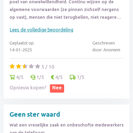
poel van onwelwillendheid. Continu wijzen op de
algemene voorwaarden (ze pinnen zichzelf nergens
op vast), mensen die niet terugbellen, niet reageren
op de mail, wijzen naar collega's, etc. We zijn nu
Lees de volledige beoordeling
maanden verder en Fonteyn heeft het probleem nog
niet opgelost. Ze onttrekken zich van elke
Geplaatst op:
Geschreven
verantwoordelijkheid. Als klant sta je dan machteloos,
14-01-2025
door: Anoniem
zonder product én zonder geld.
5 / 10
Ik zou hier nooit meer kopen. De service ná de koop
4/5
1/5
4/5
1/5
is totaal het tegenovergestelde als de service vóór
de koop. Waar je op voorhand in de watten wordt
Opnieuw kopen?
Nee
gelegd, sta je als het geld bij Fonteyn binnen is in de
kou.
Geen ster waard
Superjammer, want dit bedrijf heeft veel potentie. Als
Wat een vreselijke zaak en onbeschofte medewerkers
ze het niveau van verkoopservice zouden
aan de telefoon!
doortrekken naar het proces na aankoop, dan zou ik