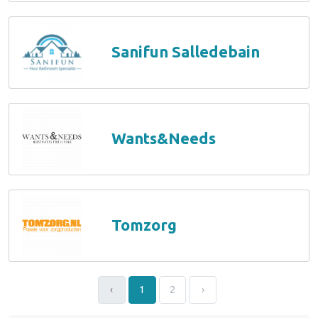
Sanifun Salledebain
Wants&Needs
Tomzorg
‹
1
2
›