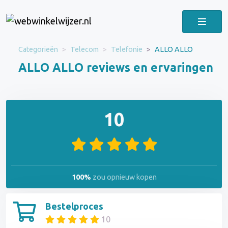
Categorieën
Telecom
Telefonie
ALLO ALLO
ALLO ALLO reviews en ervaringen
10
100%
zou opnieuw kopen
Bestelproces
10