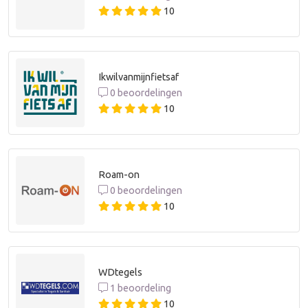
10
Ikwilvanmijnfietsaf
0 beoordelingen
10
Roam-on
0 beoordelingen
10
WDtegels
1 beoordeling
10