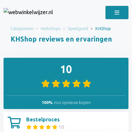
Categorieën
Webshops
Speelgoed
KHShop
KHShop reviews en ervaringen
10
100%
zou opnieuw kopen
Bestelproces
10