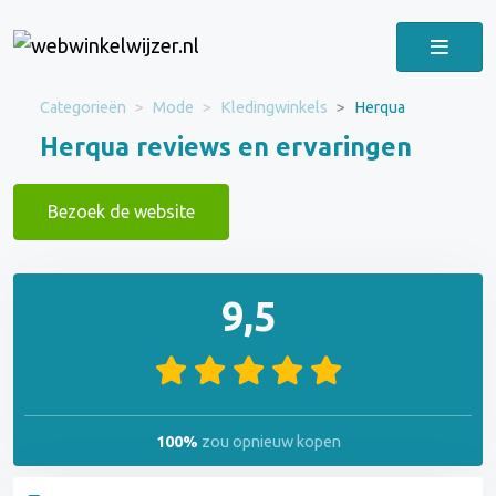
Categorieën
Mode
Kledingwinkels
Herqua
Herqua reviews en ervaringen
Bezoek de website
9,5
100%
zou opnieuw kopen