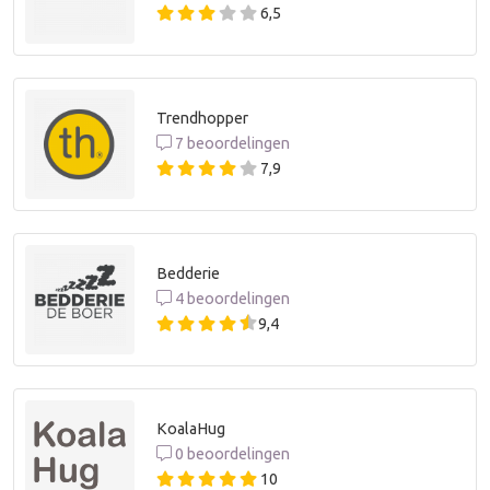
6,5
Trendhopper
7 beoordelingen
7,9
Bedderie
4 beoordelingen
9,4
KoalaHug
0 beoordelingen
10