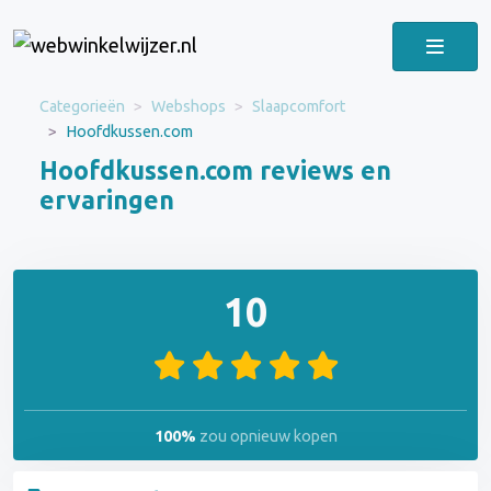
Categorieën
Webshops
Slaapcomfort
Hoofdkussen.com
Hoofdkussen.com reviews en
ervaringen
10
100%
zou opnieuw kopen