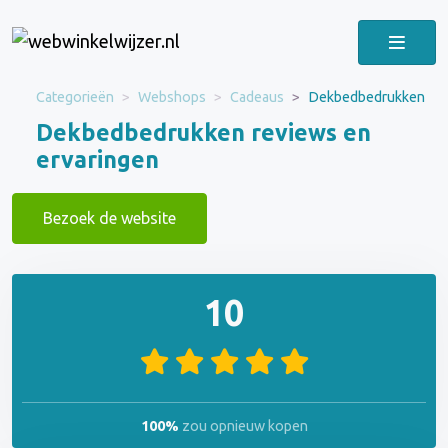
Categorieën
Webshops
Cadeaus
Dekbedbedrukken
Dekbedbedrukken reviews en
ervaringen
Bezoek de website
10
100%
zou opnieuw kopen