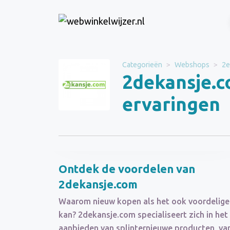
Website
2dekansje.com
Categorieën
Webshops
2e
2dekansje.c
Categorie
Webshops
ervaringen
Schrijf een beoordeling
Ontdek de voordelen van
2dekansje.com
Waarom nieuw kopen als het ook voordelige
kan? 2dekansje.com specialiseert zich in het
aanbieden van splinternieuwe producten, va