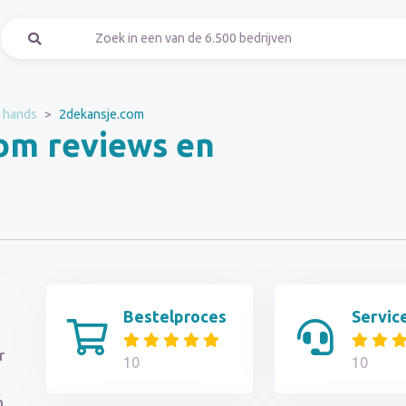
 hands
2dekansje.com
om reviews en
Bestelproces
Servic
r
10
10
n