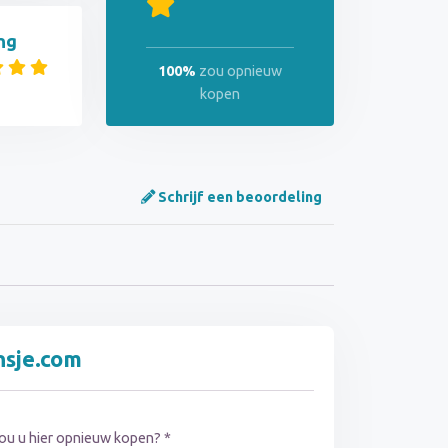
ng
100%
zou opnieuw
kopen
Schrijf een beoordeling
nsje.com
ou u hier opnieuw kopen? *