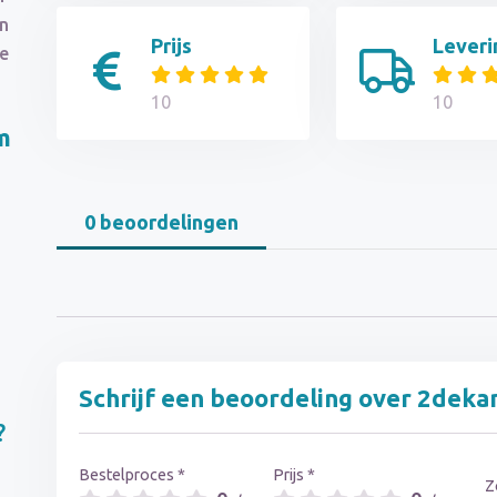
en
Prijs
Leveri
de
10
10
m
0 beoordelingen
Schrijf een beoordeling over 2deka
?
Bestelproces *
Prijs *
Z