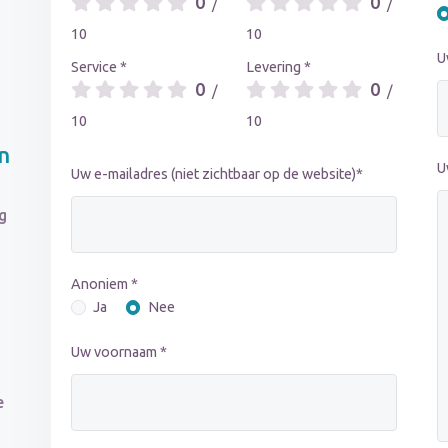
0
0
/
/
10
10
U
Service *
Levering *
0
0
/
/
10
10
n
U
Uw e-mailadres (niet zichtbaar op de website)*
g
Anoniem *
Ja
Nee
Uw voornaam *
e