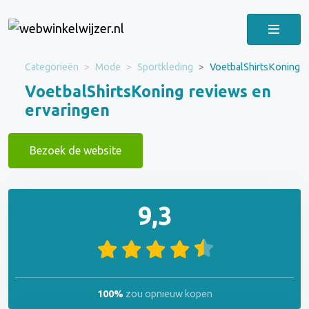
Categorieën
Mode
Sportkleding
VoetbalShirtsKoning
VoetbalShirtsKoning reviews en
ervaringen
Bezoek de website
9,3
100%
zou opnieuw kopen