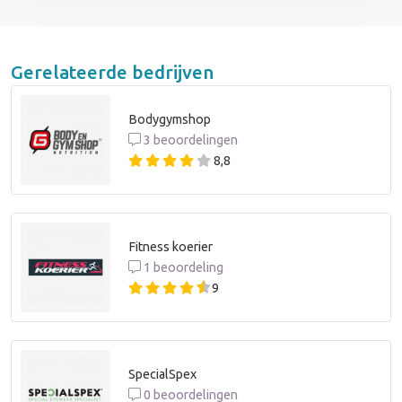
Gerelateerde bedrijven
Bodygymshop
3 beoordelingen
8,8
Fitness koerier
1 beoordeling
9
SpecialSpex
0 beoordelingen