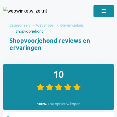
Categorieën
Webshops
Dierenwinkels
Shopvoorjehond
Shopvoorjehond reviews en
ervaringen
10
100%
zou opnieuw kopen