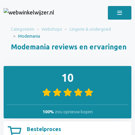
Categorieën
Webshops
Lingerie & ondergoed
Modemania
Modemania reviews en ervaringen
10
100%
zou opnieuw kopen
Bestelproces