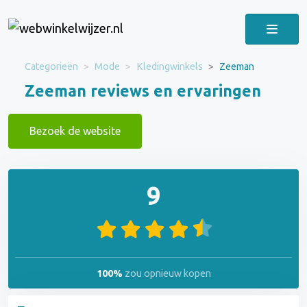
Categorieën
Mode
Kledingwinkels
Zeeman
Zeeman reviews en ervaringen
Bezoek de website
9
100%
zou opnieuw kopen