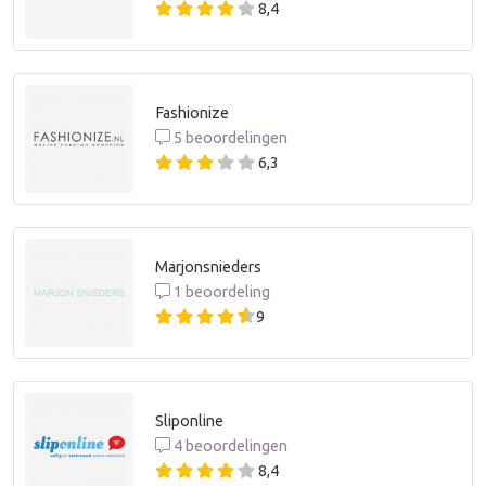
8,4
Fashionize
5 beoordelingen
6,3
Marjonsnieders
1 beoordeling
9
Sliponline
4 beoordelingen
8,4