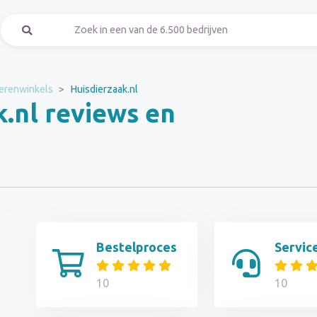
erenwinkels
Huisdierzaak.nl
k.nl reviews en
Bestelproces
Servic
10
10