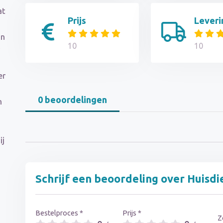
at
Prijs
Leveri
jn
10
10
er
0 beoordelingen
n
ij
Schrijf een beoordeling over Huisdi
Bestelproces *
Prijs *
Z