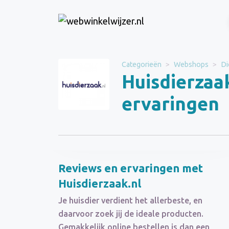
Website
Huisdierzaak.nl
Categorieën
Webshops
Di
Huisdierzaa
Categorie
Webshops
ervaringen
Schrijf een beoordeling
Reviews en ervaringen met
Huisdierzaak.nl
Je huisdier verdient het allerbeste, en
daarvoor zoek jij de ideale producten.
Gemakkelijk online bestellen is dan een