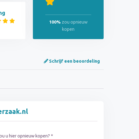
ng
100%
zou opnieuw
kopen
Schrijf een beoordeling
erzaak.nl
ou u hier opnieuw kopen? *