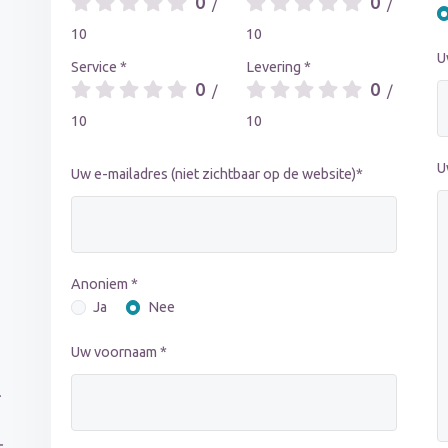
0
0
/
/
10
10
U
Service *
Levering *
0
0
/
/
10
10
U
Uw e-mailadres (niet zichtbaar op de website)*
Anoniem *
Ja
Nee
Uw voornaam *
-
r