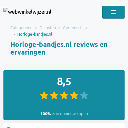
Categorieën
Diensten
Gereedschap
Horloge-bandjes.nl
Horloge-bandjes.nl reviews en
ervaringen
8,5
100%
zou opnieuw kopen