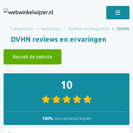
Categorieën
Webshops
Boeken en magazines
DVHN
DVHN reviews en ervaringen
Bezoek de website
10
100%
zou opnieuw kopen