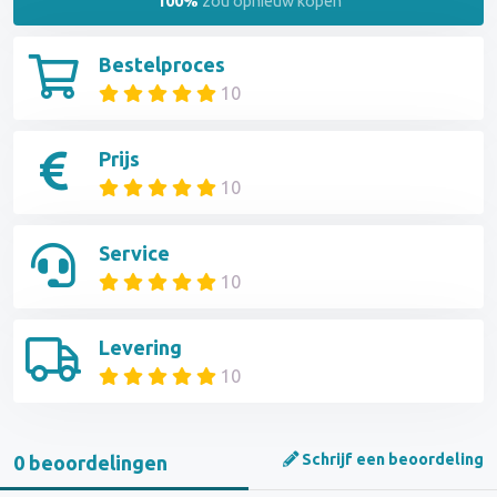
100%
zou opnieuw kopen
Bestelproces
10
Prijs
10
Service
10
Levering
10
Schrijf een beoordeling
0 beoordelingen