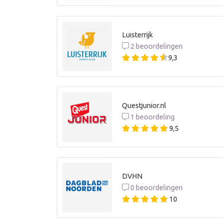
Luisterrijk
2 beoordelingen
9,3
Questjunior.nl
1 beoordeling
9,5
DVHN
0 beoordelingen
10