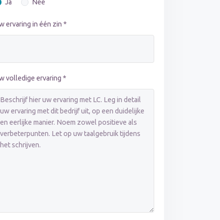
Ja
Nee
w ervaring in één zin *
w volledige ervaring *