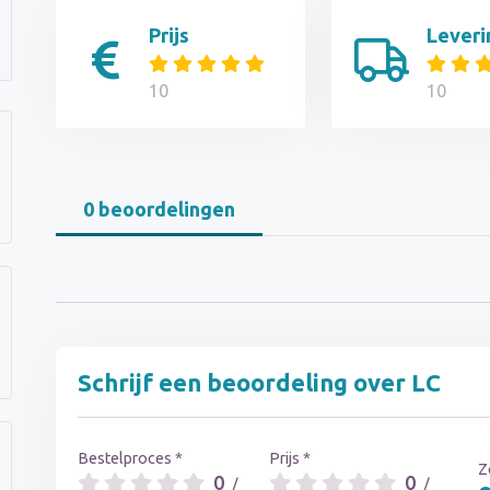
Prijs
Leveri
10
10
0 beoordelingen
Schrijf een beoordeling over LC
Bestelproces *
Prijs *
Z
0
0
/
/