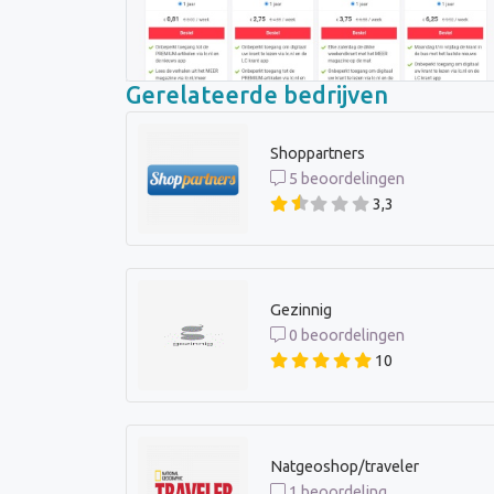
Gerelateerde bedrijven
Shoppartners
5 beoordelingen
3,3
Gezinnig
0 beoordelingen
10
Natgeoshop/traveler
1 beoordeling