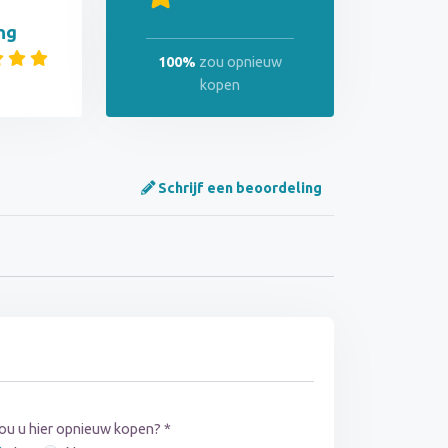
ng
100%
zou opnieuw
kopen
Schrijf een beoordeling
ou u hier opnieuw kopen? *