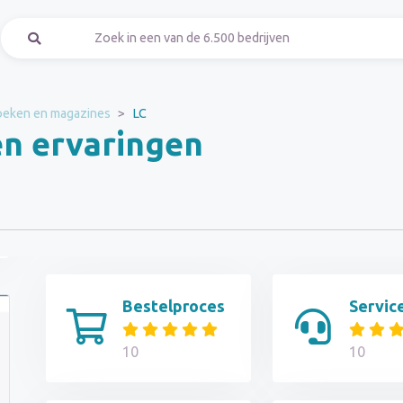
eken en magazines
LC
en ervaringen
Bestelproces
Servic
10
10