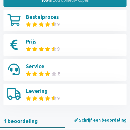
100%
zou opnieuw kopen
Bestelproces
9
Prijs
9
Service
8
Levering
9
Schrijf een beoordeling
1 beoordeling