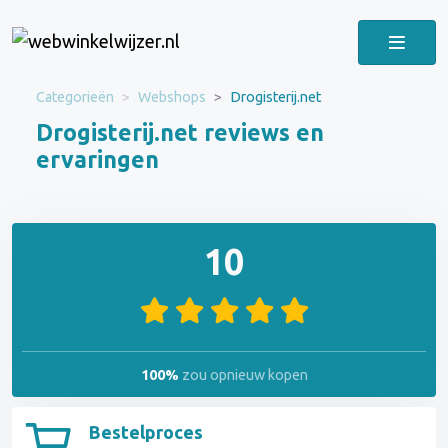
Categorieën
Webshops
Drogisterij.net
Drogisterij.net reviews en
ervaringen
10
100%
zou opnieuw kopen
Bestelproces