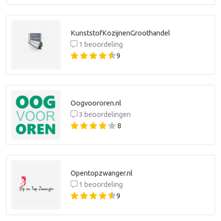
KunststofKozijnenGroothandel
1 beoordeling
9
Oogvoororen.nl
3 beoordelingen
8
Opentopzwanger.nl
1 beoordeling
9