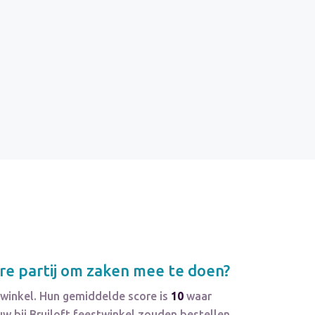
e partij om zaken mee te doen?
twinkel. Hun gemiddelde score is
10
waar
 bij Bruiloft feestwinkel zouden bestellen.