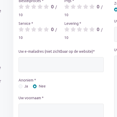
Bestelproces *
Prijs *
Z
0
0
/
/
e
10
10
U
Service *
Levering *
0
0
/
/
10
10
U
Uw e-mailadres (niet zichtbaar op de website)*
e
Anoniem *
r
Ja
Nee
Uw voornaam *