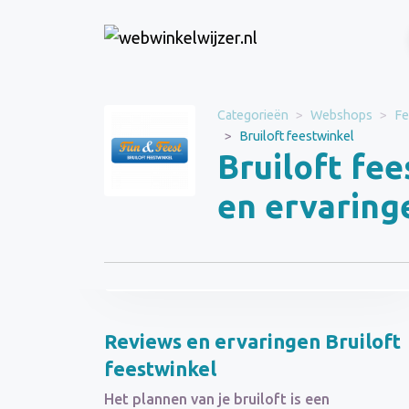
Website
Categorieën
Webshops
Fe
bruiloft-feestwinkel.nl
Bruiloft feestwinkel
Bruiloft fe
Categorie
Webshops
en ervaring
Bezoek de
Schrijf een
website
beoordeling
Reviews en ervaringen Bruiloft
feestwinkel
Het plannen van je bruiloft is een