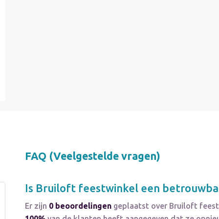
FAQ (Veelgestelde vragen)
Is
Bruiloft feestwinkel
een betrouwbar
Er zijn
0 beoordelingen
geplaatst over Bruiloft fees
100%
van de klanten heeft aangegeven dat ze opnieuw