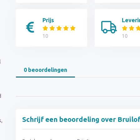
Prijs
Leveri
10
10
l
0 beoordelingen
d
Schrijf een beoordeling over Bruilo
s,