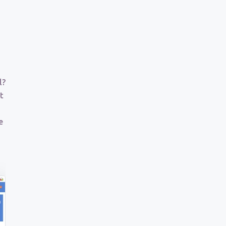
l?
t
e