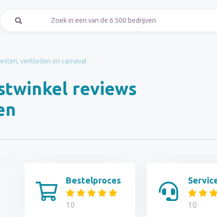
esten, verkleden en carnaval
estwinkel reviews
en
Bestelproces
Servic
10
10