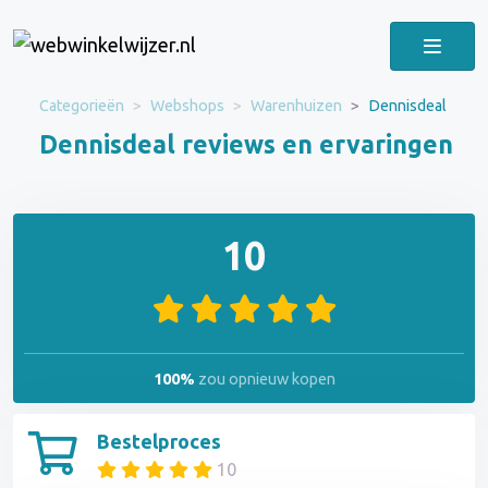
Categorieën
Webshops
Warenhuizen
Dennisdeal
Dennisdeal reviews en ervaringen
10
100%
zou opnieuw kopen
Bestelproces
10