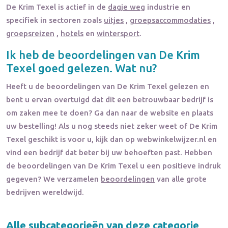
De Krim Texel
is actief in de
dagje weg
industrie en
specifiek in sectoren zoals
uitjes
,
groepsaccommodaties
,
groepsreizen
,
hotels
en
wintersport
.
Ik heb de beoordelingen van
De Krim
Texel
goed gelezen. Wat nu?
Heeft u de beoordelingen van
De Krim Texel
gelezen en
bent u ervan overtuigd dat dit een betrouwbaar bedrijf is
om zaken mee te doen? Ga dan naar de website en plaats
uw bestelling! Als u nog steeds niet zeker weet of
De Krim
Texel
geschikt is voor u, kijk dan op webwinkelwijzer.nl en
vind een bedrijf dat beter bij uw behoeften past. Hebben
de beoordelingen van
De Krim Texel
u een positieve indruk
gegeven? We verzamelen
beoordelingen
van alle grote
bedrijven wereldwijd.
Alle subcategorieën van deze categorie