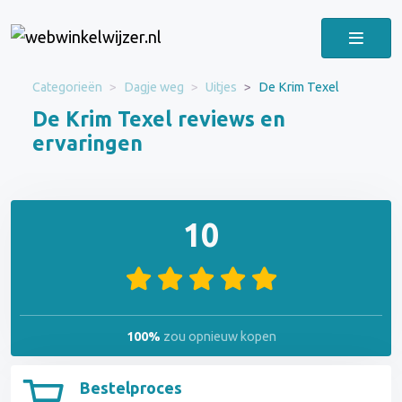
Categorieën
Dagje weg
Uitjes
De Krim Texel
De Krim Texel reviews en
ervaringen
10
100%
zou opnieuw kopen
Bestelproces