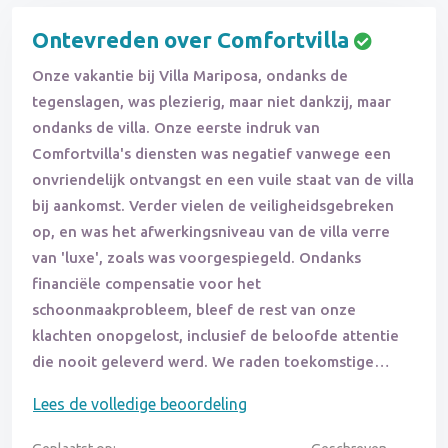
Ontevreden over Comfortvilla
Onze vakantie bij Villa Mariposa, ondanks de
tegenslagen, was plezierig, maar niet dankzij, maar
ondanks de villa. Onze eerste indruk van
Comfortvilla's diensten was negatief vanwege een
onvriendelijk ontvangst en een vuile staat van de villa
bij aankomst. Verder vielen de veiligheidsgebreken
op, en was het afwerkingsniveau van de villa verre
van 'luxe', zoals was voorgespiegeld. Ondanks
financiële compensatie voor het
schoonmaakprobleem, bleef de rest van onze
klachten onopgelost, inclusief de beloofde attentie
die nooit geleverd werd. We raden toekomstige
huurders aan kritisch te zijn op de staat van de villa.
Lees de volledige beoordeling
Desondanks hebben we ons best gedaan om van de
vakantie een succes te maken.