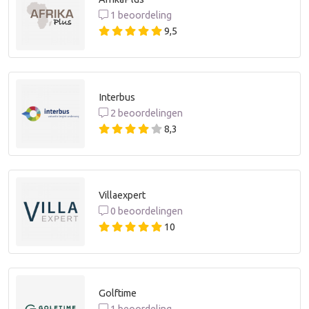
1 beoordeling
9,5
Interbus
2 beoordelingen
8,3
Villaexpert
0 beoordelingen
10
Golftime