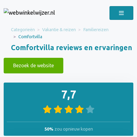
Categorieën
Vakantie & reizen
Familiereizen
Comfortvilla
Comfortvilla reviews en ervaringen
Bezoek de website
7,7
50%
zou opnieuw kopen