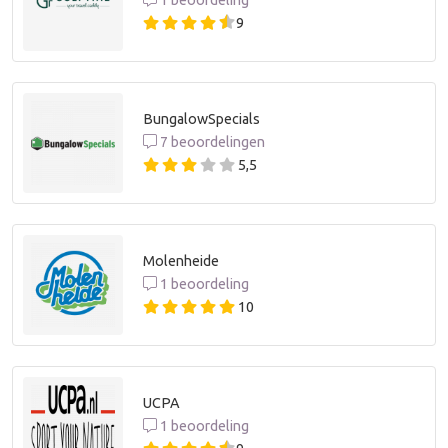
1 beoordeling
9
BungalowSpecials
7 beoordelingen
5,5
Molenheide
1 beoordeling
10
UCPA
1 beoordeling