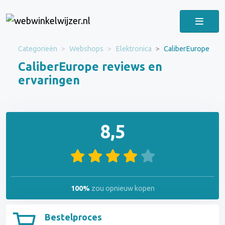
Categorieën
Webshops
Elektronica
CaliberEurope
CaliberEurope reviews en
ervaringen
8,5
100%
zou opnieuw kopen
Bestelproces