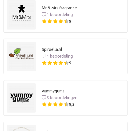
Mr & Mrs fragrance
1 beoordeling
9
Spiruella.nl
1 beoordeling
9
yummygums
3 beoordelingen
9,3