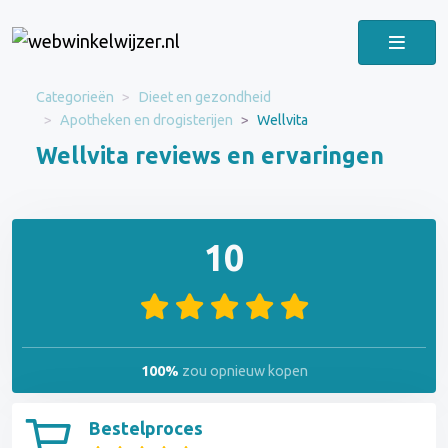
Categorieën
Dieet en gezondheid
Apotheken en drogisterijen
Wellvita
Wellvita reviews en ervaringen
10
100%
zou opnieuw kopen
Bestelproces