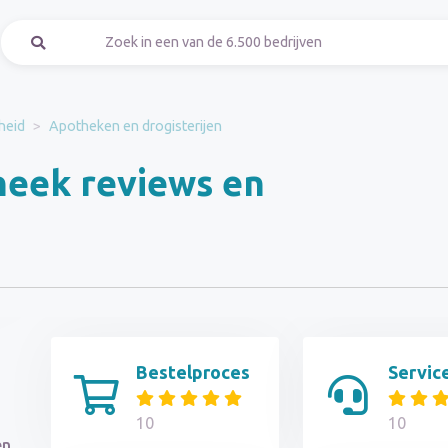
heid
Apotheken en drogisterijen
eek reviews en
Bestelproces
Servic
10
10
en