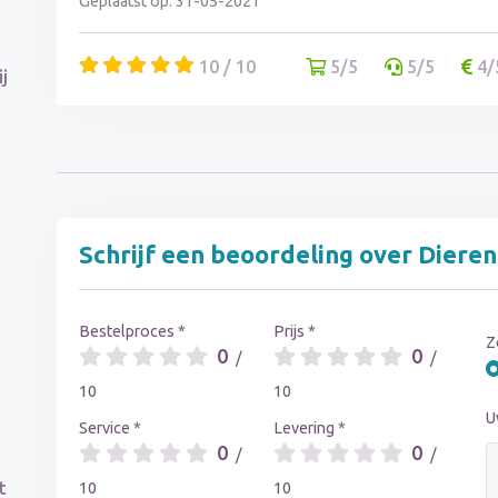
Geplaatst op: 31-05-2021
10 / 10
5/5
5/5
4/
j
Schrijf een beoordeling over Diere
Bestelproces *
Prijs *
Z
0
0
/
/
10
10
U
Service *
Levering *
0
0
/
/
t
10
10