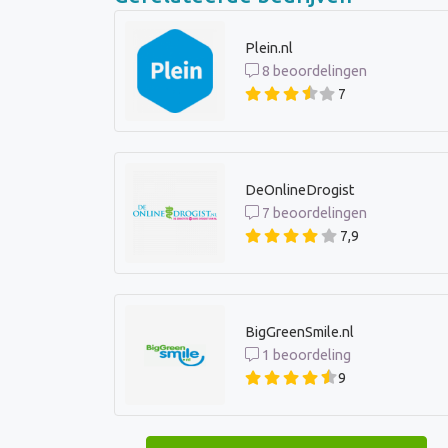
Plein.nl
8 beoordelingen
7
DeOnlineDrogist
7 beoordelingen
7,9
BigGreenSmile.nl
1 beoordeling
9