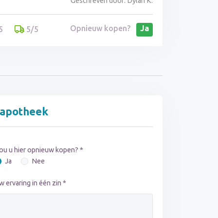
Geschreven door: Dylan K.
Opnieuw kopen?
Ja
5
5/5
napotheek
ou u hier opnieuw kopen? *
Ja
Nee
w ervaring in één zin *