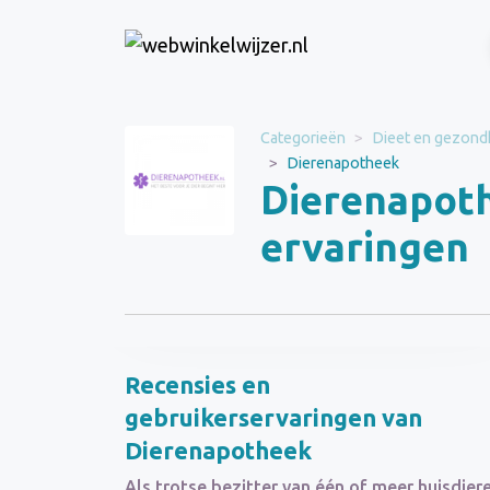
Website
Categorieën
Dieet en gezond
Dierenapotheek
Dierenapotheek
Dierenapoth
Categorie
Dieet en gezondheid
ervaringen
Schrijf een beoordeling
Recensies en
gebruikerservaringen van
Dierenapotheek
Als trotse bezitter van één of meer huisdier