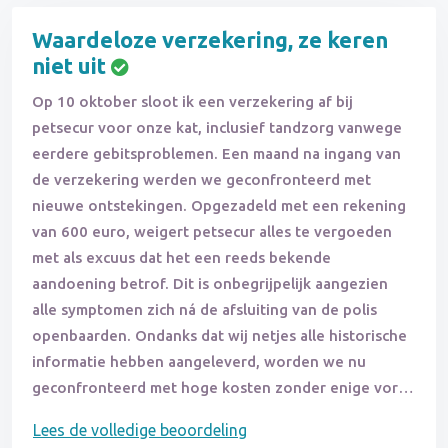
Waardeloze verzekering, ze keren
niet uit
Op 10 oktober sloot ik een verzekering af bij
petsecur voor onze kat, inclusief tandzorg vanwege
eerdere gebitsproblemen. Een maand na ingang van
de verzekering werden we geconfronteerd met
nieuwe ontstekingen. Opgezadeld met een rekening
van 600 euro, weigert petsecur alles te vergoeden
met als excuus dat het een reeds bekende
aandoening betrof. Dit is onbegrijpelijk aangezien
alle symptomen zich ná de afsluiting van de polis
openbaarden. Ondanks dat wij netjes alle historische
informatie hebben aangeleverd, worden we nu
geconfronteerd met hoge kosten zonder enige vorm
van vergoeding. We voelen ons misleid en
Lees de volledige beoordeling
waarschuwen anderen: vermijd petsecur en kies liever