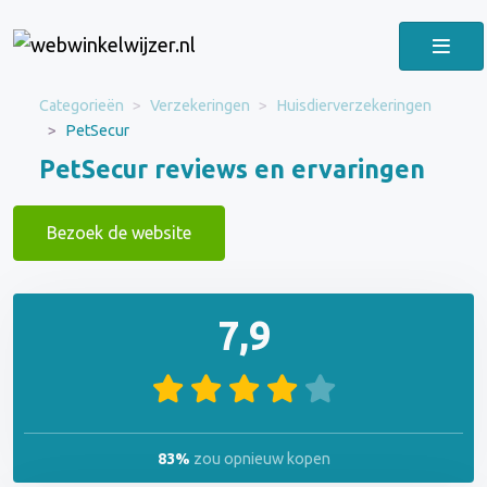
Categorieën
Verzekeringen
Huisdierverzekeringen
PetSecur
PetSecur reviews en ervaringen
Bezoek de website
7,9
83%
zou opnieuw kopen