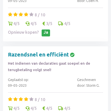
09-05-2023
door: Coen H.
8 / 10
4/5
4/5
3/5
4/5
Opnieuw kopen?
Ja
Razendsnel en efficiënt
Het indienen van declaraties gaat soepel en de
terugbetaling volgt snel!
Geplaatst op:
Geschreven
09-05-2023
door: Storm G.
8 / 10
4/5
4/5
4/5
4/5