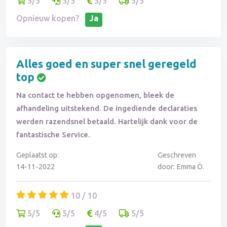
5/5
5/5
5/5
5/5
Opnieuw kopen?
Ja
Alles goed en super snel geregeld
top
Na contact te hebben opgenomen, bleek de
afhandeling uitstekend. De ingediende declaraties
werden razendsnel betaald. Hartelijk dank voor de
fantastische Service.
Geplaatst op:
Geschreven
14-11-2022
door: Emma Ö.
10 / 10
5/5
5/5
4/5
5/5