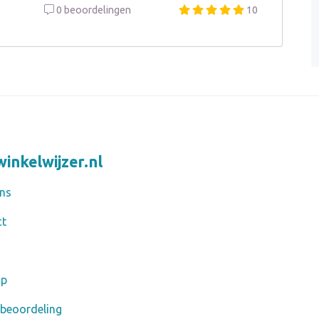
0 beoordelingen
10
inkelwijzer.nl
ns
ct
ap
 beoordeling