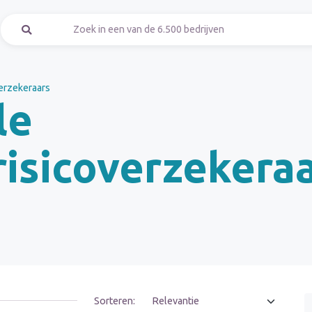
verzekeraars
le
risicoverzekera
Sorteren: