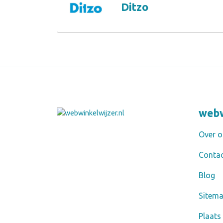
Ditzo
webw
Over o
Conta
Blog
Sitem
Plaats