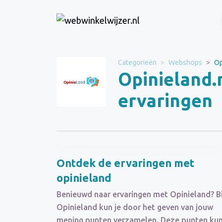
Website
Opinieland.nl
Categorieën
Webshops
Op
Opinieland.
Categorie
Webshops
ervaringen
Schrijf een beoordeling
Ontdek de ervaringen met
opinieland
Benieuwd naar ervaringen met Opinieland? Bi
Opinieland kun je door het geven van jouw
mening punten verzamelen. Deze punten ku