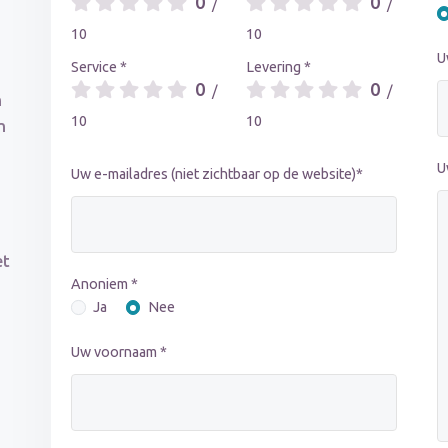
0
0
/
/
10
10
U
Service *
Levering *
0
0
/
/
n
10
10
n
U
Uw e-mailadres (niet zichtbaar op de website)*
et
Anoniem *
Ja
Nee
Uw voornaam *