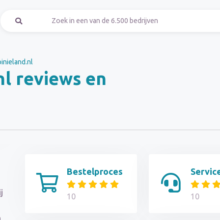
inieland.nl
nl reviews en
Bestelproces
Servic
j
10
10
n