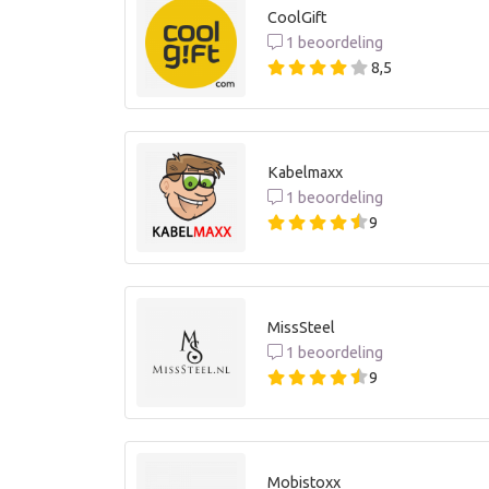
CoolGift
1 beoordeling
8,5
Kabelmaxx
1 beoordeling
9
MissSteel
1 beoordeling
9
Mobistoxx