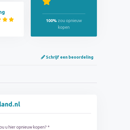
ng
100%
zou opnieuw
kopen
Schrijf een beoordeling
land.nl
ou u hier opnieuw kopen? *