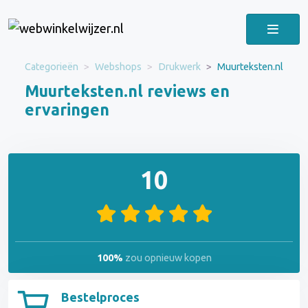
Categorieën
Webshops
Drukwerk
Muurteksten.nl
Muurteksten.nl reviews en
ervaringen
10
100%
zou opnieuw kopen
Bestelproces