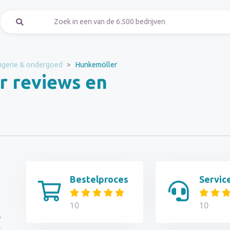
ngerie & ondergoed
Hunkemöller
 reviews en
Bestelproces
Servic
10
10
,
e