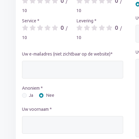
0
0
/
/
10
10
U
Service *
Levering *
0
0
/
/
10
10
U
Uw e-mailadres (niet zichtbaar op de website)*
Anoniem *
Ja
Nee
s
Uw voornaam *