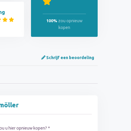
ng
100%
zou opnieuw
kopen
Schrijf een beoordeling
möller
ou u hier opnieuw kopen? *