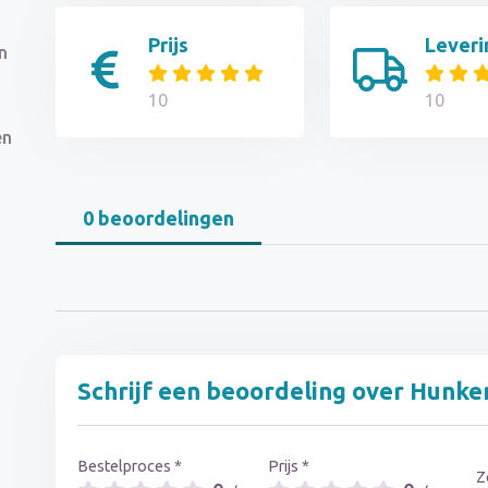
Prijs
Leveri
n
10
10
en
0 beoordelingen
Schrijf een beoordeling over Hunke
Bestelproces *
Prijs *
Z