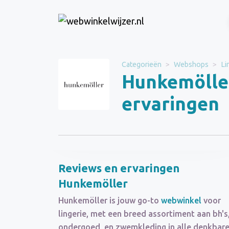
Website
Hunkemöller
Categorieën
Webshops
Li
Hunkemöller
Categorie
Webshops
ervaringen
Schrijf een beoordeling
Reviews en ervaringen
Hunkemöller
Hunkemöller is jouw go-to
webwinkel
voor
lingerie, met een breed assortiment aan bh's
ondergoed, en zwemkleding in alle denkbar