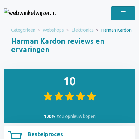
Categorieën
Webshops
Elektronica
Harman Kardon
Harman Kardon reviews en
ervaringen
10
100%
zou opnieuw kopen
Bestelproces