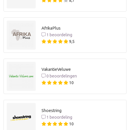
8,7
AfrikaPlus
1 beoordeling
9,5
VakantieVeluwe
0 beoordelingen
10
Shoestring
1 beoordeling
10