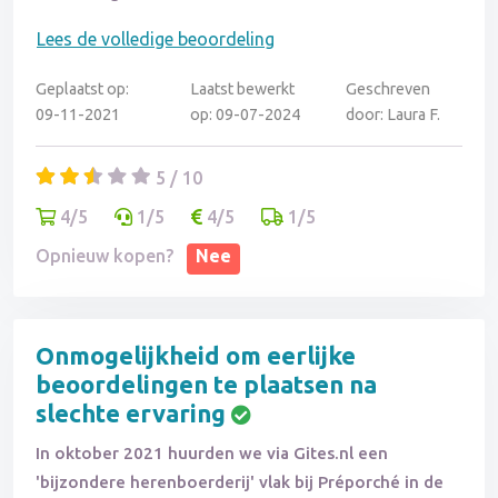
review schreven, werd deze niet gepubliceerd door
Lees de volledige beoordeling
Gites.nl, en werd ons geen verklaring gegeven. Dit
gaat in tegen het principe dat huurervaringen,
Geplaatst op:
Laatst bewerkt
Geschreven
positief of negatief, gedeeld moeten worden om
09-11-2021
op: 09-07-2024
door: Laura F.
potentiële huurders te informeren. Onze ervaring
met zowel de vakantiewoning als het platform
5 / 10
Gites.nl was zeer teleurstellend.
4/5
1/5
4/5
1/5
Opnieuw kopen?
Nee
Onmogelijkheid om eerlijke
beoordelingen te plaatsen na
slechte ervaring
In oktober 2021 huurden we via Gites.nl een
'bijzondere herenboerderij' vlak bij Préporché in de