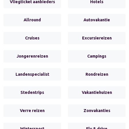
Vliegticket aanbieders
Hotels
Allround
Autovakantie
Cruises
Excursiereizen
Jongerenreizen
Campings
Landenspecialist
Rondreizen
Stedentrips
Vakantiehuizen
Verre reizen
Zonvakanties
Wintersport
Fly & drive