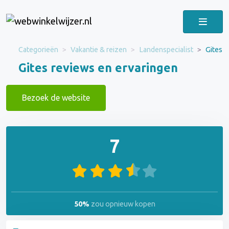
Categorieën
Vakantie & reizen
Landenspecialist
Gites
Gites reviews en ervaringen
Bezoek de website
7
50%
zou opnieuw kopen