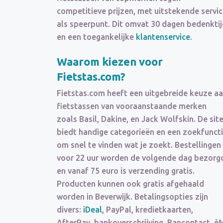
competitieve prijzen, met uitstekende servi
als speerpunt. Dit omvat 30 dagen bedenkti
en een toegankelijke
klantenservice
.
Waarom kiezen voor
Fietstas.com?
Fietstas.com heeft een uitgebreide keuze a
fietstassen van vooraanstaande merken
zoals Basil, Dakine, en Jack Wolfskin. De sit
biedt handige categorieën en een zoekfunct
om snel te vinden wat je zoekt. Bestellingen
voor 22 uur worden de volgende dag bezorg
en vanaf 75 euro is verzending gratis.
Producten kunnen ook gratis afgehaald
worden in Beverwijk. Betalingsopties zijn
divers:
iDeal
, PayPal, kredietkaarten,
AfterPay, bankoverschrijving, Bancontact, è