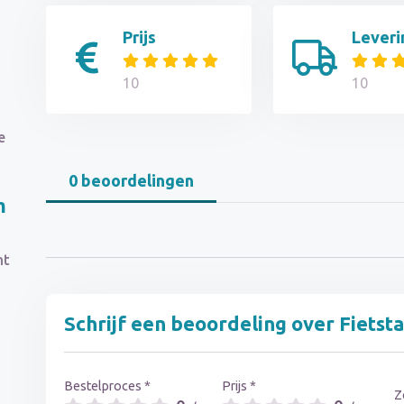
Prijs
Leveri
10
10
e
0 beoordelingen
m
ht
Schrijf een beoordeling over Fietst
s
Bestelproces *
Prijs *
Z