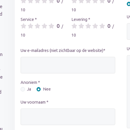
0
0
/
/
ce
10
10
jd
U
Service *
Levering *
0
0
/
/
10
10
U
Uw e-mailadres (niet zichtbaar op de website)*
an
e
ie
Anoniem *
Ja
Nee
d
Uw voornaam *
M!