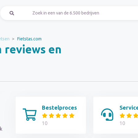
etsen
Fietstas.com
m reviews en
Bestelproces
Servic
10
10
jk