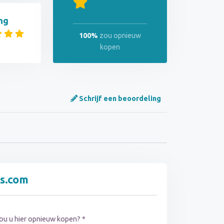
ng
100%
zou opnieuw
kopen
Schrijf een beoordeling
as.com
ou u hier opnieuw kopen? *