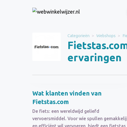
Website
Fietstas.com
Categorieën
Webshops
Fi
Fietstas.co
Categorie
Webshops
ervaringen
Schrijf een beoordeling
Wat klanten vinden van
Fietstas.com
De fiets: een wereldwijd geliefd
vervoersmiddel. Voor wie spullen gemakkeli
en efficiënt wil vervoeren, biedt een fietstas