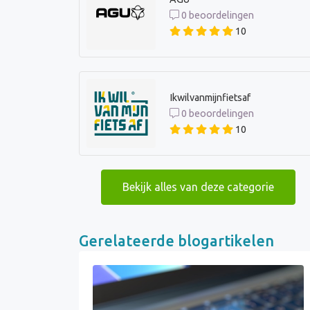
0 beoordelingen
10
Ikwilvanmijnfietsaf
0 beoordelingen
10
Bekijk alles van deze categorie
Gerelateerde blogartikelen