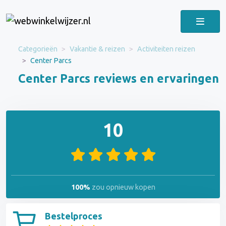
Categorieën
Vakantie & reizen
Activiteiten reizen
Center Parcs
Center Parcs reviews en ervaringen
10
100%
zou opnieuw kopen
Bestelproces