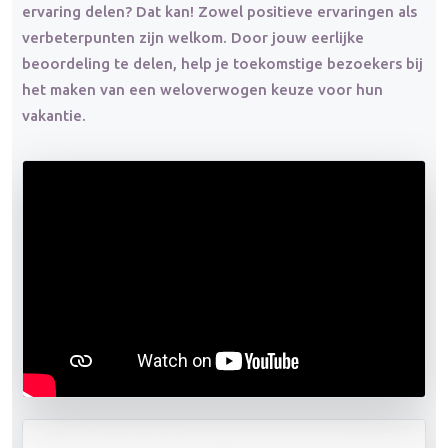
ervaring delen? Dat kan! Zowel positieve ervaringen als
verbeterpunten zijn welkom. Door jouw eerlijke
beoordeling te delen, help je toekomstige bezoekers bij
het maken van een weloverwogen keuze voor hun
vakantie.