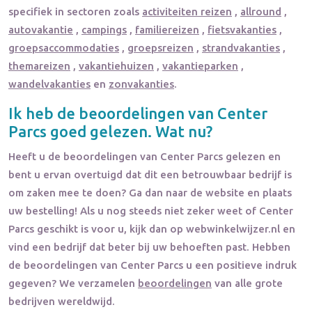
specifiek in sectoren zoals
activiteiten reizen
,
allround
,
autovakantie
,
campings
,
familiereizen
,
fietsvakanties
,
groepsaccommodaties
,
groepsreizen
,
strandvakanties
,
themareizen
,
vakantiehuizen
,
vakantieparken
,
wandelvakanties
en
zonvakanties
.
Ik heb de beoordelingen van
Center
Parcs
goed gelezen. Wat nu?
Heeft u de beoordelingen van
Center Parcs
gelezen en
bent u ervan overtuigd dat dit een betrouwbaar bedrijf is
om zaken mee te doen? Ga dan naar de website en plaats
uw bestelling! Als u nog steeds niet zeker weet of
Center
Parcs
geschikt is voor u, kijk dan op webwinkelwijzer.nl en
vind een bedrijf dat beter bij uw behoeften past. Hebben
de beoordelingen van
Center Parcs
u een positieve indruk
gegeven? We verzamelen
beoordelingen
van alle grote
bedrijven wereldwijd.