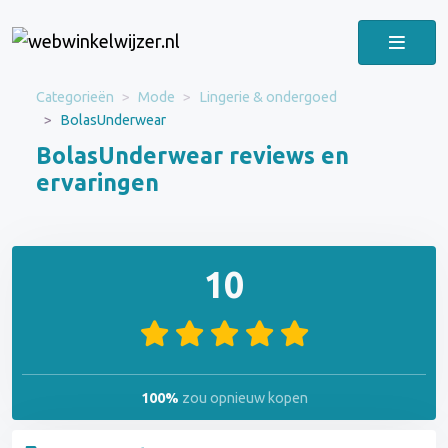
Categorieën
Mode
Lingerie & ondergoed
BolasUnderwear
BolasUnderwear reviews en
ervaringen
10
100%
zou opnieuw kopen