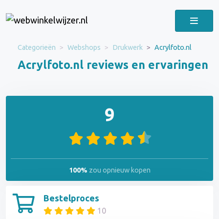
Categorieën
Webshops
Drukwerk
Acrylfoto.nl
Acrylfoto.nl reviews en ervaringen
9
100%
zou opnieuw kopen
Bestelproces
10