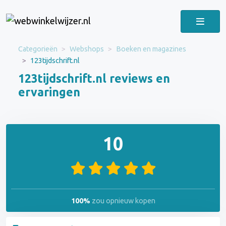
Categorieën
Webshops
Boeken en magazines
123tijdschrift.nl
123tijdschrift.nl reviews en
ervaringen
10
100%
zou opnieuw kopen